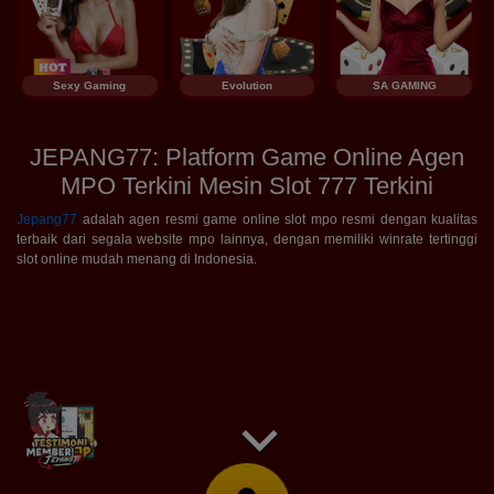
Sexy Gaming
Evolution
SA GAMING
JEPANG77: Platform Game Online Agen
MPO Terkini Mesin Slot 777 Terkini
Jepang77
adalah agen resmi game online slot mpo resmi dengan kualitas
terbaik dari segala website mpo lainnya, dengan memiliki winrate tertinggi
slot online mudah menang di Indonesia.