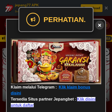
jepang77 APK
×
Download
Download APK: Cepat, Aman, & Seru.
PERHATIAN.
Daftar
IP SILAHKAN HUBUNGI WHATSAPP : 087835291960 / TELEGRAM: @JEPANG77
Klaim melalui Telegram :
Klik klaim bonus
disini
Tersedia Situs partner Jepangbet :
Klik disini
untuk daftar